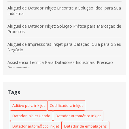
Aluguel de Datador Inkjet: Encontre a Solução Ideal para Sua
Indústria
Aluguel de Datador Inkjet: Solução Prática para Marcação de
Produtos
Aluguel de Impressoras Inkjet para Datação: Guia para o Seu
Negócio
Assistência Técnica Para Datadores Industriais: Precisão
Recuperada
Codificação de Produtos Industriais: Como Garantir
Eficiência e Rastreabilidade na Produção
Tags
Codificadora Inkjet: A Revolução na Impressão que Você
Precisa Conhecer
Aditivo para ink jet
Codificadora inkjet
Datador Ink Jet Usado
Datador automático inkjet
Codificadora inkjet: como escolher a melhor para sua linha
de produção
Datador autom谩tico inkjet
Datador de embalagens