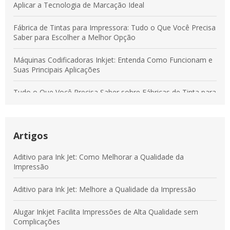
Aplicar a Tecnologia de Marcação Ideal
Fábrica de Tintas para Impressora: Tudo o Que Você Precisa
Saber para Escolher a Melhor Opção
Máquinas Codificadoras Inkjet: Entenda Como Funcionam e
Suas Principais Aplicações
Tudo o Que Você Precisa Saber sobre Fábricas de Tinta para
Impressoras e Seus Benefícios para Seu Processo de
Impressão
Máquinas Codificadoras Inkjet: Aumente a Eficiência da Sua
Artigos
Produção com Tecnologia Avançada
Aditivo para Ink Jet: Como Melhorar a Qualidade da
Táticas Comprovadas para Otimizar Sua Presença Online e
Impressão
Conquistar Mais Clientes
Aditivo para Ink Jet: Melhore a Qualidade da Impressão
Melhores Práticas para Selecionar Tintas de Impressoras em
Ambientes Industriais
Alugar Inkjet Facilita Impressões de Alta Qualidade sem
Complicações