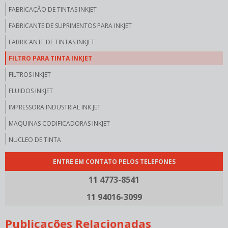
FABRICAÇÃO DE TINTAS INKJET
FABRICANTE DE SUPRIMENTOS PARA INKJET
FABRICANTE DE TINTAS INKJET
FILTRO PARA TINTA INKJET
FILTROS INKJET
FLUIDOS INKJET
IMPRESSORA INDUSTRIAL INK JET
MAQUINAS CODIFICADORAS INKJET
NUCLEO DE TINTA
NUCLEO DE TINTA COMPRAR
ENTRE EM CONTATO PELOS TELEFONES
PEÇAS PARA INKJET
11 4773-8541
PEÇAS PARA INKJET COMPRAR
11 94016-3099
SOLVENTE PARA IMPRESSORA
Publicações Relacionadas
SOLVENTE PARA INKJET