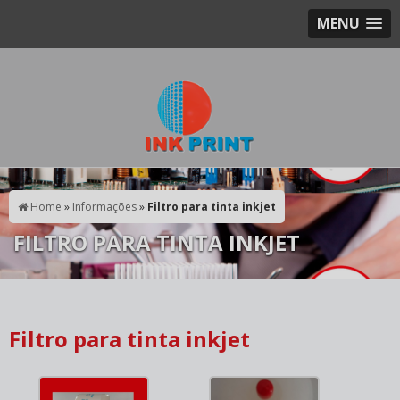
MENU
Home
»
Informações
»
Filtro para tinta inkjet
FILTRO PARA TINTA INKJET
Filtro para tinta inkjet