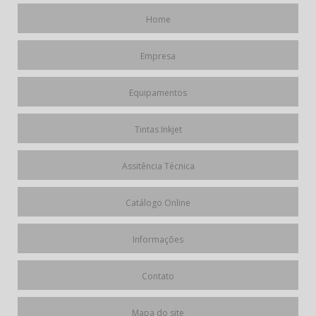
TINTAS PARA CODIFICADORES INKJET
Home
CARTUCHOS DE TINTA PARA DATADORES TIJ
Empresa
CARTUCHOS DE TINTA PARA IMPRESSORAS TIJ
NÚCLEO DE TINTA PARA PARA DATADOR 1510
Equipamentos
NÚCLEO DE TINTA PARA IMPRESSORA 1510
FILTRO DE TINTA PARA DATADOR INK JET
Tintas Inkjet
KIT DE FILTRO DE TINTA PARA DATAÇÃO INDUSTRIAL
Assitência Técnica
SERVIÇO DE IMPRESSÃO DE LOTE E VALIDADE
ASSISTÊNCIA TÉCNICA PARA DATADORES INDUSTRIAIS
Catálogo Online
TERCEIRIZAÇÃO DE SERVIÇO PARA CODIFICAÇÃO INDUSTRIAL
Informações
Contato
Mapa do site