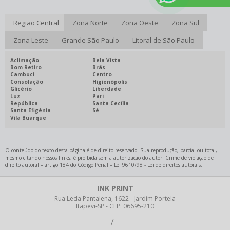
DATADOR INKJET
Região Central
Zona Norte
Zona Oeste
Zona Sul
IMPRESSORA DATADORA
Zona Leste
Grande São Paulo
Litoral de São Paulo
IMPRESSORA INKJET
CODIFICADORA INK JET PREÇO
Aclimação
Bela Vista
Bom Retiro
Brás
ALUGUEL DE DATADOR INKJET
Cambuci
Centro
Consolação
Higienópolis
Glicério
Liberdade
CODIFICAÇÃO DE PRODUTOS ALIMENTOS
Luz
Pari
República
Santa Cecília
CODIFICAÇÃO DE PRODUTOS INDUSTRIAIS
Santa Efigênia
Sé
Vila Buarque
DATADOR AUTOMÁTICO INKJET
DATADOR DE EMBALAGENS
O conteúdo do texto desta página é de direito reservado. Sua reprodução, parcial ou total,
DATADOR INKJET PARA EMBALAGENS
mesmo citando nossos links, é proibida sem a autorização do autor. Crime de violação de
direito autoral – artigo 184 do Código Penal –
Lei 9610/98 - Lei de direitos autorais
.
DATADOR PARA CAIXA DE PAPELÃO
INK PRINT
IMPRESSORA INKJET DATADOR
Rua Leda Pantalena, 1622 - Jardim Portela
Itapevi-SP - CEP: 06695-210
TINTA PARA CODIFICADORA
4773-8541
94016-3099
11
/
11
TINTA PARA DATADOR INKJET