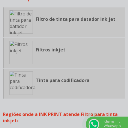
SOLVENTE PARA TINTA DE IMPRESSORA
SOLVENTE PARA TINTA INKJET
Filtro de tinta para datador ink jet
TINTA PARA IMPRESSORA INKJET
TINTA PARA IMPRESSORA JATO DE TINTA
TINTA PIGMENTADA INK JET
Filtros inkjet
TINTA PRETA PARA DATADORES
ALUGUEL DE INKJET
CONSERTO DE DATADOR INK JET
FABRICANTE DE TINTAS PARA DATADORES INKJET
Tinta para codificadora
LOCAÇÃO INKJET
MANUTENÇÃO DE IMPRESSORA INKJET
TINTA PARA CABOS
Regiões onde a INK PRINT atende Filtro para tinta
TINTA BRANCA PARA DATADORES
inkjet:
chamar no
TINTA INKJET
WhatsApp