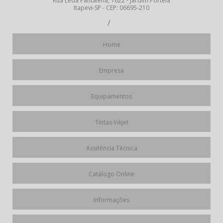
Rua Leda Pantalena, 1622 - Jardim Portela
Itapevi-SP - CEP: 06695-210
4773-8541
94016-3099
11
/
11
Home
Empresa
Equipamentos
Tintas Inkjet
Assitência Técnica
Catálogo Online
Informações